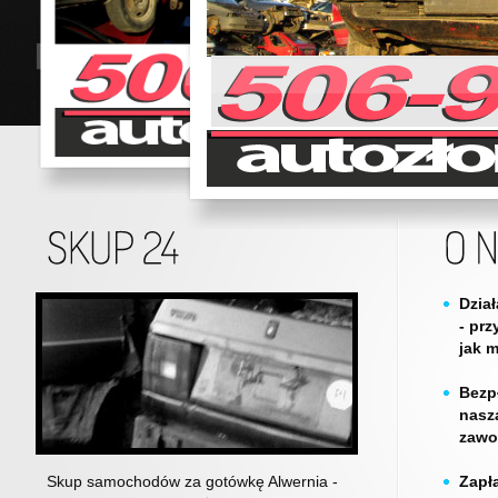
Dzia
- prz
jak 
Bezp
nasz
zawo
Skup samochodów za gotówkę Alwernia -
Zapł