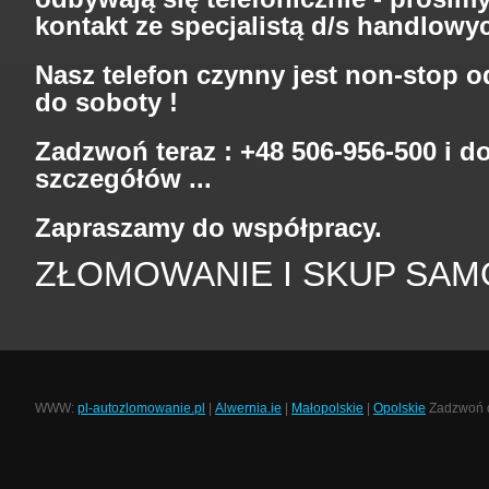
kontakt ze specjalistą d/s handlowy
Nasz telefon czynny jest non-stop o
do soboty !
Zadzwoń teraz : +48 506-956-500 i d
szczegółów ...
Zapraszamy do współpracy.
ZŁOMOWANIE I SKUP SA
WWW:
pl-autozlomowanie.pl
|
Alwernia.ie
|
Małopolskie
|
Opolskie
Zadzwoń d